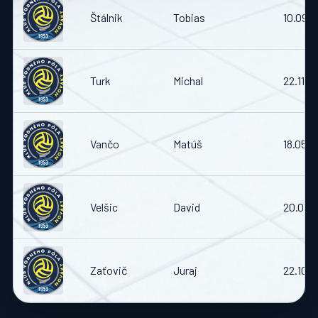
Štálnik
Tobias
10.09.
Turk
Michal
22.11.1
Vančo
Matúš
18.05.
Velšic
David
20.04.
Zaťovič
Juraj
22.10.1