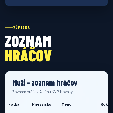
SÚPISKA
ZOZNAM
HRÁČOV
Muži - zoznam hráčov
Zoznam hráčov A-tímu KVP Nováky.
Fotka
Priezvisko
Meno
Rok n