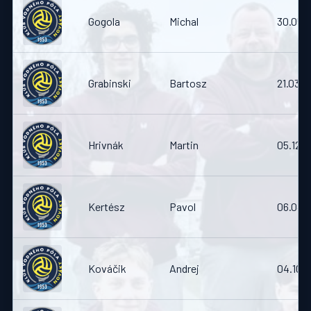
Gogola
Michal
30.05.
Grabinski
Bartosz
21.03.
Hrivnák
Martin
05.12.1
Kertész
Pavol
06.04.
Kováčik
Andrej
04.10.1