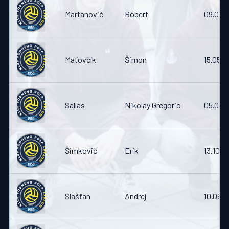
Martanovič
Róbert
09.08.1
Maťovčík
Šimon
15.05.
Sallas
Nikolay Gregorio
05.06.
Šimkovič
Erik
13.10.2
Slašťan
Andrej
10.06.1