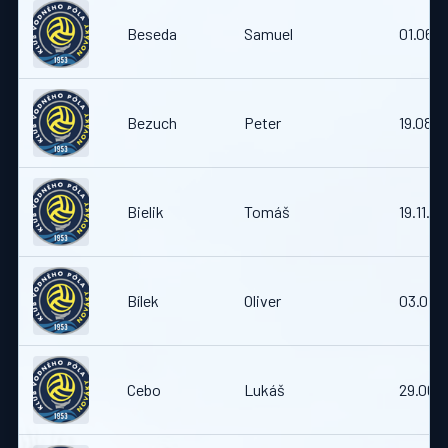
Beseda
Samuel
01.06.
Bezuch
Peter
19.08.
Bielik
Tomáš
19.11.19
Bílek
Oliver
03.07.
Cebo
Lukáš
29.06.