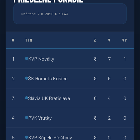
Načítané: 7. 8. 2026, 6:30:43
#
TÍM
Z
V
VP
1
KVP Nováky
8
7
1
2
ŠK Hornets Košice
8
6
0
3
Slávia UK Bratislava
8
4
0
4
PVK Vrútky
8
2
0
5
KVP Kúpele Piešťany
8
0
0